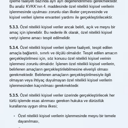
işleme faaliyeti bazında ayrı ayrı değerlendirilmesi gerekmektedir.
Bu analiz KVKK’nın 4. maddesinde özel nitelikli kişisel verilerin
işlenmesinde uyulması zorunlu olan ilkeler çerçevesinde ve
kişisel verileri işleme envanteri yardımı ile gerçekleştirilecektir.
5.3.3.
Özel nitelikli kişisel veriler ancak belirli, açık ve meşru bir
amaç için işlenebilir. Bu nedenle ilk olarak, özel nitelikli kişisel
veriyi işleme amacı tespit edilmelidir.
5.3.4.
Özel nitelikli kişisel verileri işleme faaliyeti, tespit edilen
amaçla bağlantılı, sınırlı ve ölçülü olmalıdır. Tespit edilen amacın
gerçekleştirilmesi için, söz konusu özel nitelikli kişisel verinin
işlenmesi zorunlu olmalıdır. İşlenen özel nitelikli kişisel verilerin,
belirlenen amaçların gerçekleştirilebilmesine elverişli olması
gerekmektedir. Belirlenen amaçların gerçekleştirilmesiyle ilgili
olmayan veya ihtiyaç duyulmayan özel nitelikli kişisel verilerin
işlenmesinden kaçınılması gerekmektedir.
5.3.5.
Özel nitelikli kişisel veriler üzerinde gerçekleştirilecek her
türlü işlemde esas alınması gereken hukuka ve dürüstlük
kurallarına uygun olma ilkesi;
Özel nitelikli kişisel verilerin işlenmesinde meşru bir temele
dayanılması,