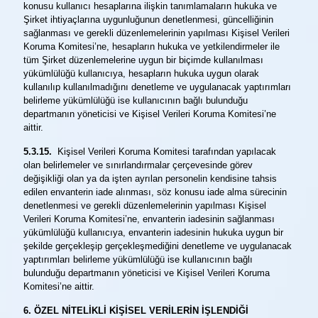
konusu kullanıcı hesaplarına ilişkin tanımlamaların hukuka ve
Şirket ihtiyaçlarına uygunluğunun denetlenmesi, güncelliğinin
sağlanması ve gerekli düzenlemelerinin yapılması Kişisel Verileri
Koruma Komitesi’ne, hesapların hukuka ve yetkilendirmeler ile
tüm Şirket düzenlemelerine uygun bir biçimde kullanılması
yükümlülüğü kullanıcıya, hesapların hukuka uygun olarak
kullanılıp kullanılmadığını denetleme ve uygulanacak yaptırımları
belirleme yükümlülüğü ise kullanıcının bağlı bulunduğu
departmanın yöneticisi ve Kişisel Verileri Koruma Komitesi’ne
aittir.
5.3.15.
Kişisel Verileri Koruma Komitesi tarafından yapılacak
olan belirlemeler ve sınırlandırmalar çerçevesinde görev
değişikliği olan ya da işten ayrılan personelin kendisine tahsis
edilen envanterin iade alınması, söz konusu iade alma sürecinin
denetlenmesi ve gerekli düzenlemelerinin yapılması Kişisel
Verileri Koruma Komitesi’ne, envanterin iadesinin sağlanması
yükümlülüğü kullanıcıya, envanterin iadesinin hukuka uygun bir
şekilde gerçekleşip gerçekleşmediğini denetleme ve uygulanacak
yaptırımları belirleme yükümlülüğü ise kullanıcının bağlı
bulunduğu departmanın yöneticisi ve Kişisel Verileri Koruma
Komitesi’ne aittir.
6. ÖZEL NİTELİKLİ KİŞİSEL VERİLERİN İŞLENDİĞİ