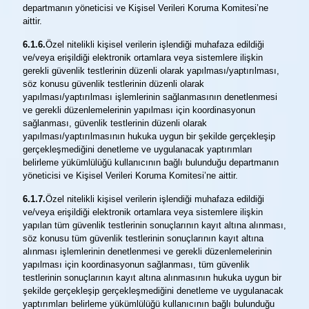
departmanın yöneticisi ve Kişisel Verileri Koruma Komitesi’ne
aittir.
6.1.6.
Özel nitelikli kişisel verilerin işlendiği muhafaza edildiği
ve/veya erişildiği elektronik ortamlara veya sistemlere ilişkin
gerekli güvenlik testlerinin düzenli olarak yapılması/yaptırılması,
söz konusu güvenlik testlerinin düzenli olarak
yapılması/yaptırılması işlemlerinin sağlanmasının denetlenmesi
ve gerekli düzenlemelerinin yapılması için koordinasyonun
sağlanması, güvenlik testlerinin düzenli olarak
yapılması/yaptırılmasının hukuka uygun bir şekilde gerçekleşip
gerçekleşmediğini denetleme ve uygulanacak yaptırımları
belirleme yükümlülüğü kullanıcının bağlı bulunduğu departmanın
yöneticisi ve Kişisel Verileri Koruma Komitesi’ne aittir.
6.1.7.
Özel nitelikli kişisel verilerin işlendiği muhafaza edildiği
ve/veya erişildiği elektronik ortamlara veya sistemlere ilişkin
yapılan tüm güvenlik testlerinin sonuçlarının kayıt altına alınması,
söz konusu tüm güvenlik testlerinin sonuçlarının kayıt altına
alınması işlemlerinin denetlenmesi ve gerekli düzenlemelerinin
yapılması için koordinasyonun sağlanması, tüm güvenlik
testlerinin sonuçlarının kayıt altına alınmasının hukuka uygun bir
şekilde gerçekleşip gerçekleşmediğini denetleme ve uygulanacak
yaptırımları belirleme yükümlülüğü kullanıcının bağlı bulunduğu