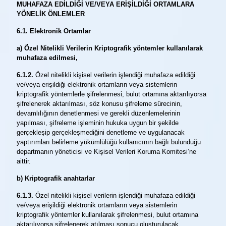
MUHAFAZA EDİLDİĞİ VE/VEYA ERİŞİLDİĞİ ORTAMLARA
YÖNELİK ÖNLEMLER
6.1. Elektronik Ortamlar
a) Özel Nitelikli Verilerin Kriptografik yöntemler kullanılarak
muhafaza edilmesi,
6.1.2.
Özel nitelikli kişisel verilerin işlendiği muhafaza edildiği
ve/veya erişildiği elektronik ortamların veya sistemlerin
kriptografik yöntemlerle şifrelenmesi, bulut ortamına aktarılıyorsa
şifrelenerek aktarılması, söz konusu şifreleme sürecinin,
devamlılığının denetlenmesi ve gerekli düzenlemelerinin
yapılması, şifreleme işleminin hukuka uygun bir şekilde
gerçekleşip gerçekleşmediğini denetleme ve uygulanacak
yaptırımları belirleme yükümlülüğü kullanıcının bağlı bulunduğu
departmanın yöneticisi ve Kişisel Verileri Koruma Komitesi’ne
aittir.
b) Kriptografik anahtarlar
6.1.3.
Özel nitelikli kişisel verilerin işlendiği muhafaza edildiği
ve/veya erişildiği elektronik ortamların veya sistemlerin
kriptografik yöntemler kullanılarak şifrelenmesi, bulut ortamına
aktarılıyorsa şifrelenerek atılması sonucu oluşturulacak