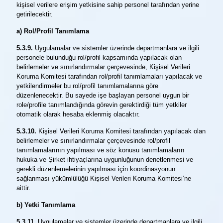
kişisel verilere erişim yetkisine sahip personel tarafından yerine
getirilecektir.
a) Rol/Profil Tanımlama
5.3.9.
Uygulamalar ve sistemler üzerinde departmanlara ve ilgili
personele bulunduğu rol/profil kapsamında yapılacak olan
belirlemeler ve sınırlandırmalar çerçevesinde, Kişisel Verileri
Koruma Komitesi tarafından rol/profil tanımlamaları yapılacak ve
yetkilendirmeler bu rol/profil tanımlamalarına göre
düzenlenecektir. Bu sayede işe başlayan personel uygun bir
role/profile tanımlandığında görevin gerektirdiği tüm yetkiler
otomatik olarak hesaba eklenmiş olacaktır.
5.3.10.
Kişisel Verileri Koruma Komitesi tarafından yapılacak olan
belirlemeler ve sınırlandırmalar çerçevesinde rol/profil
tanımlamalarının yapılması ve söz konusu tanımlamaların
hukuka ve Şirket ihtiyaçlarına uygunluğunun denetlenmesi ve
gerekli düzenlemelerinin yapılması için koordinasyonun
sağlanması yükümlülüğü Kişisel Verileri Koruma Komitesi’ne
aittir.
b) Yetki Tanımlama
5.3.11.
Uygulamalar ve sistemler üzerinde departmanlara ve ilgili