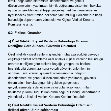
kimlik doğrulama sisteminin denetlenmesi ve gerekli
düzenlemelerinin yapılması, kimlik doğrulama sisteminin hukuka
uygun bir şekilde gerçekleşip gerçekleşmediğini denetleme ve
uygulanacak yaptırımları belirleme yükümlülüğü kullanıcının bağlı
bulunduğu departmanın yöneticisi ve Kişisel Verileri Koruma
Komitesi’ne aittir.
6.2. Fiziksel Ortamlar
a) Özel Nitelikli Kişisel Verilerin Bulunduğu Ortamın
Niteliğine Göre Alınacak Güvenlik Önlemleri
Özel nitelikli kişisel verilerin işlendiği muhafaza edildiği ve/veya
erişildiği fiziksel ortamlarda özel nitelikli kişisel verilerin bulunduğu
ortamın niteliğine göre elektrik kaçağı, yangın, su baskını,
hırsızlık gibi durumlara karşı yeterli güvenlik önlemlerinin
alınması, söz konusu güvenlik önlemlerinin alındığının
denetlenmesi ve gerekli düzenlemelerinin yapılması, güvenlik
önlemlerinin hukuka uygun bir şekilde gerçekleşip
gerçekleşmediğini denetleme ve uygulanacak yaptırımları
belirleme yükümlülüğü kullanıcının bağlı bulunduğu departmanın
yöneticisi ve Kişisel Verileri Koruma Komitesi’ne aittir.
b) Özel Nitelikli Kişisel Verilerin Bulunduğu Ortamların
fiziksel güvenliğinin sağlanması