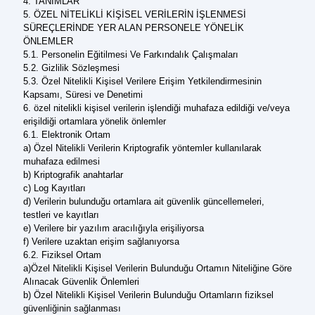
4. TANIMLAR
5. ÖZEL NİTELİKLİ KİŞİSEL VERİLERİN İŞLENMESİ
SÜREÇLERİNDE YER ALAN PERSONELE YÖNELİK
ÖNLEMLER
5.1. Personelin Eğitilmesi Ve Farkındalık Çalışmaları
5.2. Gizlilik Sözleşmesi
5.3. Özel Nitelikli Kişisel Verilere Erişim Yetkilendirmesinin
Kapsamı, Süresi ve Denetimi
6. özel nitelikli kişisel verilerin işlendiği muhafaza edildiği ve/veya
erişildiği ortamlara yönelik önlemler
6.1. Elektronik Ortam
a) Özel Nitelikli Verilerin Kriptografik yöntemler kullanılarak
muhafaza edilmesi
b) Kriptografik anahtarlar
c) Log Kayıtları
d) Verilerin bulunduğu ortamlara ait güvenlik güncellemeleri,
testleri ve kayıtları
e) Verilere bir yazılım aracılığıyla erişiliyorsa
f) Verilere uzaktan erişim sağlanıyorsa
6.2. Fiziksel Ortam
a)Özel Nitelikli Kişisel Verilerin Bulunduğu Ortamın Niteliğine Göre
Alınacak Güvenlik Önlemleri
b) Özel Nitelikli Kişisel Verilerin Bulunduğu Ortamların fiziksel
güvenliğinin sağlanması