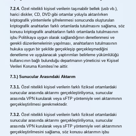
7.2.4.
Özel nitelikli kişisel verilerin taşınabilir bellek (usb vb.),
harici diskler, CD, DVD gibi ortamlar yoluyla aktarılırken
kriptografik yöntemlerle şifrelenmesi sonucunda oluşturulan
kriptografik anahtarları farklı ortamlarda tutulmasını sağlama, söz
konusu kriptografik anahtarların farklı ortamlarda tutulmasının
işbu Politikaya uygun olarak sağlandığının denetlenmesi ve
gerekli düzenlemelerinin yapılması, anahtarların tutulmasının
hukuka uygun bir şekilde gerçekleşip gerçekleşmediğini
denetleme ve uygulanacak yaptırımları belirleme yükümlülüğü
kullanıcının bağlı bulunduğu departmanın yöneticisi ve Kişisel
Verileri Koruma Komitesi’ne aittir.
7.3.) Sunucular Arasındaki Aktarım
7.3.1.
Özel nitelikli kişisel verilerin farklı fiziksel ortamlardaki
sunucular arasında aktarımı gerçekleştiriliyorsa, sunucular
arasında VPN kurularak veya sFTP yöntemiyle veri aktarımının
gerçekleştirilmesi gerekmektedir.
7.3.2.
Özel nitelikli kişisel verilerin farklı fiziksel ortamlardaki
sunucular arasında aktarımı gerçekleştiriliyorsa, sunucular
arasında VPN kurularak veya sFTP yöntemiyle veri aktarımının
gerçekleştirilmesini sağlama, söz konusu aktarımın işbu