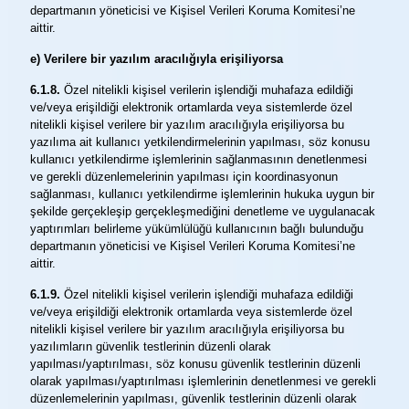
departmanın yöneticisi ve Kişisel Verileri Koruma Komitesi’ne
aittir.
e) Verilere bir yazılım aracılığıyla erişiliyorsa
6.1.8.
Özel nitelikli kişisel verilerin işlendiği muhafaza edildiği
ve/veya erişildiği elektronik ortamlarda veya sistemlerde özel
nitelikli kişisel verilere bir yazılım aracılığıyla erişiliyorsa bu
yazılıma ait kullanıcı yetkilendirmelerinin yapılması, söz konusu
kullanıcı yetkilendirme işlemlerinin sağlanmasının denetlenmesi
ve gerekli düzenlemelerinin yapılması için koordinasyonun
sağlanması, kullanıcı yetkilendirme işlemlerinin hukuka uygun bir
şekilde gerçekleşip gerçekleşmediğini denetleme ve uygulanacak
yaptırımları belirleme yükümlülüğü kullanıcının bağlı bulunduğu
departmanın yöneticisi ve Kişisel Verileri Koruma Komitesi’ne
aittir.
6.1.9.
Özel nitelikli kişisel verilerin işlendiği muhafaza edildiği
ve/veya erişildiği elektronik ortamlarda veya sistemlerde özel
nitelikli kişisel verilere bir yazılım aracılığıyla erişiliyorsa bu
yazılımların güvenlik testlerinin düzenli olarak
yapılması/yaptırılması, söz konusu güvenlik testlerinin düzenli
olarak yapılması/yaptırılması işlemlerinin denetlenmesi ve gerekli
düzenlemelerinin yapılması, güvenlik testlerinin düzenli olarak