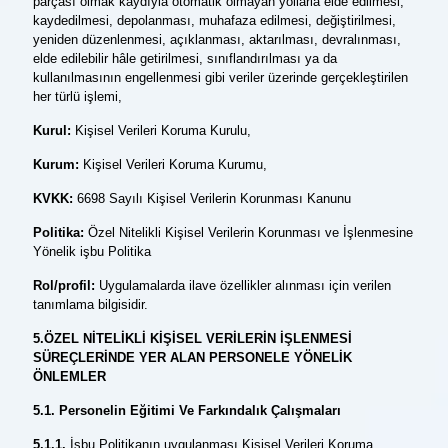
parçası olmak kaydıyla otomatik olmayan yollarla elde edilmesi,
kaydedilmesi, depolanması, muhafaza edilmesi, değiştirilmesi,
yeniden düzenlenmesi, açıklanması, aktarılması, devralınması,
elde edilebilir hâle getirilmesi, sınıflandırılması ya da
kullanılmasının engellenmesi gibi veriler üzerinde gerçekleştirilen
her türlü işlemi,
Kurul:
Kişisel Verileri Koruma Kurulu,
Kurum:
Kişisel Verileri Koruma Kurumu,
KVKK:
6698 Sayılı Kişisel Verilerin Korunması Kanunu
Politika:
Özel Nitelikli Kişisel Verilerin Korunması ve İşlenmesine
Yönelik işbu Politika
Rol/profil:
Uygulamalarda ilave özellikler alınması için verilen
tanımlama bilgisidir.
5.ÖZEL NİTELİKLİ KİŞİSEL VERİLERİN İŞLENMESİ
SÜREÇLERİNDE YER ALAN PERSONELE YÖNELİK
ÖNLEMLER
5.1. Personelin Eğitimi Ve Farkındalık Çalışmaları
5.1.1.
İşbu Politikanın uygulanması Kişisel Verileri Koruma