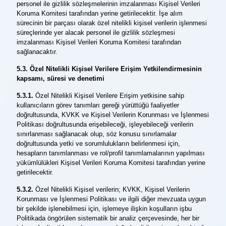
personel ile gizlilik sözleşmelerinin imzalanması Kişisel Verileri
Koruma Komitesi tarafından yerine getirilecektir. İşe alım
sürecinin bir parçası olarak özel nitelikli kişisel verilerin işlenmesi
süreçlerinde yer alacak personel ile gizlilik sözleşmesi
imzalanması Kişisel Verileri Koruma Komitesi tarafından
sağlanacaktır.
5.3. Özel Nitelikli Kişisel Verilere Erişim Yetkilendirmesinin
kapsamı, süresi ve denetimi
5.3.1.
Özel Nitelikli Kişisel Verilere Erişim yetkisine sahip
kullanıcıların görev tanımları gereği yürüttüğü faaliyetler
doğrultusunda, KVKK ve Kişisel Verilerin Korunması ve İşlenmesi
Politikası doğrultusunda erişebileceği, işleyebileceği verilerin
sınırlanması sağlanacak olup, söz konusu sınırlamalar
doğrultusunda yetki ve sorumlulukların belirlenmesi için,
hesapların tanımlanması ve rol/profil tanımlamalarının yapılması
yükümlülükleri Kişisel Verileri Koruma Komitesi tarafından yerine
getirilecektir.
5.3.2.
Özel Nitelikli Kişisel verilerin; KVKK, Kişisel Verilerin
Korunması ve İşlenmesi Politikası ve ilgili diğer mevzuata uygun
bir şekilde işlenebilmesi için, işlemeye ilişkin koşulların işbu
Politikada öngörülen sistematik bir analiz çerçevesinde, her bir