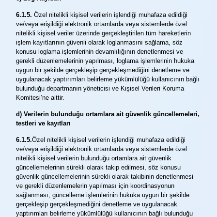
6.1.5.
Özel nitelikli kişisel verilerin işlendiği muhafaza edildiği
ve/veya erişildiği elektronik ortamlarda veya sistemlerde özel
nitelikli kişisel veriler üzerinde gerçekleştirilen tüm hareketlerin
işlem kayıtlarının güvenli olarak loglanmasını sağlama, söz
konusu loglama işlemlerinin devamlılığının denetlenmesi ve
gerekli düzenlemelerinin yapılması, loglama işlemlerinin hukuka
uygun bir şekilde gerçekleşip gerçekleşmediğini denetleme ve
uygulanacak yaptırımları belirleme yükümlülüğü kullanıcının bağlı
bulunduğu departmanın yöneticisi ve Kişisel Verileri Koruma
Komitesi’ne aittir.
d) Verilerin bulunduğu ortamlara ait güvenlik güncellemeleri,
testleri ve kayıtları
6.1.5.
Özel nitelikli kişisel verilerin işlendiği muhafaza edildiği
ve/veya erişildiği elektronik ortamlarda veya sistemlerde özel
nitelikli kişisel verilerin bulunduğu ortamlara ait güvenlik
güncellemelerinin sürekli olarak takip edilmesi, söz konusu
güvenlik güncellemelerinin sürekli olarak takibinin denetlenmesi
ve gerekli düzenlemelerin yapılması için koordinasyonun
sağlanması, güncelleme işlemlerinin hukuka uygun bir şekilde
gerçekleşip gerçekleşmediğini denetleme ve uygulanacak
yaptırımları belirleme yükümlülüğü kullanıcının bağlı bulunduğu