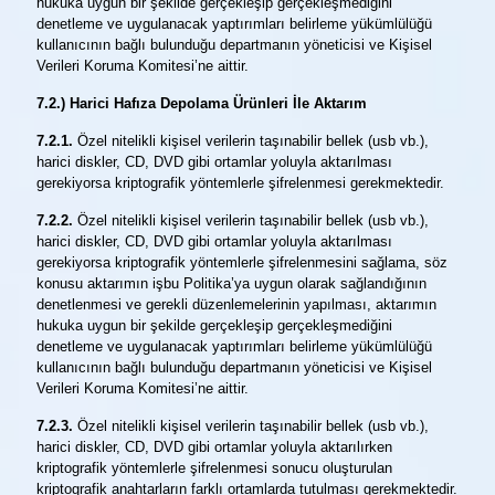
hukuka uygun bir şekilde gerçekleşip gerçekleşmediğini
denetleme ve uygulanacak yaptırımları belirleme yükümlülüğü
kullanıcının bağlı bulunduğu departmanın yöneticisi ve Kişisel
Verileri Koruma Komitesi’ne aittir.
7.2.) Harici Hafıza Depolama Ürünleri İle Aktarım
7.2.1.
Özel nitelikli kişisel verilerin taşınabilir bellek (usb vb.),
harici diskler, CD, DVD gibi ortamlar yoluyla aktarılması
gerekiyorsa kriptografik yöntemlerle şifrelenmesi gerekmektedir.
7.2.2.
Özel nitelikli kişisel verilerin taşınabilir bellek (usb vb.),
harici diskler, CD, DVD gibi ortamlar yoluyla aktarılması
gerekiyorsa kriptografik yöntemlerle şifrelenmesini sağlama, söz
konusu aktarımın işbu Politika’ya uygun olarak sağlandığının
denetlenmesi ve gerekli düzenlemelerinin yapılması, aktarımın
hukuka uygun bir şekilde gerçekleşip gerçekleşmediğini
denetleme ve uygulanacak yaptırımları belirleme yükümlülüğü
kullanıcının bağlı bulunduğu departmanın yöneticisi ve Kişisel
Verileri Koruma Komitesi’ne aittir.
7.2.3.
Özel nitelikli kişisel verilerin taşınabilir bellek (usb vb.),
harici diskler, CD, DVD gibi ortamlar yoluyla aktarılırken
kriptografik yöntemlerle şifrelenmesi sonucu oluşturulan
kriptografik anahtarların farklı ortamlarda tutulması gerekmektedir.