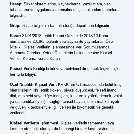
Hesap:
Şirket sistemlerine, kaynaklarına, yazılımlara, veri
tabanlarına ve uygulamalara erişilmesi için kullanılan tanımlama
bilgisidir.
Grup:
Hesap bilgisinin tanımlı olduğu departman bilgisidir.
Karar:
31/01/2018 tarihli Resmi Gazete’de 2018/10 Karar
numarası ve 2018/3 toplantı sıra sayısı ile yayımlanan Özel
Nitelikli Kişisel Verilerin İşlenmesinde Veri Sorumlularınca
Alınması Gereken Yeterli Önlemlerin belirlenmesine Kişisel
Verileri Koruma Kurulu Kararı
Kişisel Veri:
Kimliği belirli veya belirlenebilir gerçek kişiye ilişkin
her türlü bilgiyi,
Özel Nitelikli Kişisel Veri:
KVKK’nın 6/1 maddesinde belirtilmiş
olan kişilerin ırkı, etnik kökeni, siyasi düşüncesi, felsefi inancı,
dini, mezhebi veya diğer inançları, kılık ve kıyafeti, dernek, vakıf
ya da sendika üyeliği, sağlığı, cinsel hayatı, ceza mahkûmiyeti
ve güvenlik tedbirleriyle ilgili verileri ile biyometrik ve genetik
verilerini,
Kişisel Verilerin İşlenmesi:
Kişisel verilerin tamamen veya
kısmen otomatik olan ya da herhangi bir veri kayıt sisteminin