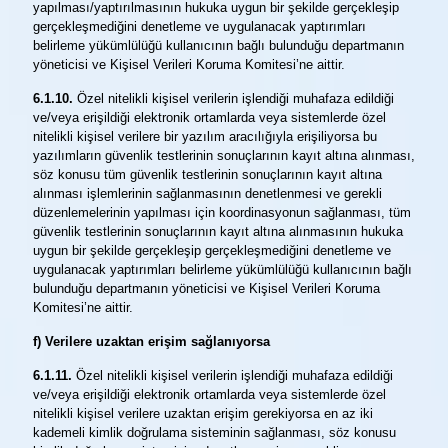
yapılması/yaptırılmasının hukuka uygun bir şekilde gerçekleşip
gerçekleşmediğini denetleme ve uygulanacak yaptırımları
belirleme yükümlülüğü kullanıcının bağlı bulunduğu departmanın
yöneticisi ve Kişisel Verileri Koruma Komitesi’ne aittir.
6.1.10.
Özel nitelikli kişisel verilerin işlendiği muhafaza edildiği
ve/veya erişildiği elektronik ortamlarda veya sistemlerde özel
nitelikli kişisel verilere bir yazılım aracılığıyla erişiliyorsa bu
yazılımların güvenlik testlerinin sonuçlarının kayıt altına alınması,
söz konusu tüm güvenlik testlerinin sonuçlarının kayıt altına
alınması işlemlerinin sağlanmasının denetlenmesi ve gerekli
düzenlemelerinin yapılması için koordinasyonun sağlanması, tüm
güvenlik testlerinin sonuçlarının kayıt altına alınmasının hukuka
uygun bir şekilde gerçekleşip gerçekleşmediğini denetleme ve
uygulanacak yaptırımları belirleme yükümlülüğü kullanıcının bağlı
bulunduğu departmanın yöneticisi ve Kişisel Verileri Koruma
Komitesi’ne aittir.
f) Verilere uzaktan erişim sağlanıyorsa
6.1.11.
Özel nitelikli kişisel verilerin işlendiği muhafaza edildiği
ve/veya erişildiği elektronik ortamlarda veya sistemlerde özel
nitelikli kişisel verilere uzaktan erişim gerekiyorsa en az iki
kademeli kimlik doğrulama sisteminin sağlanması, söz konusu