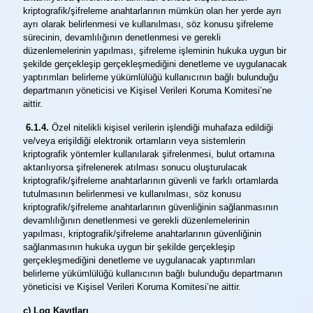
kriptografik/şifreleme anahtarlarının mümkün olan her yerde ayrı
ayrı olarak belirlenmesi ve kullanılması, söz konusu şifreleme
sürecinin, devamlılığının denetlenmesi ve gerekli
düzenlemelerinin yapılması, şifreleme işleminin hukuka uygun bir
şekilde gerçekleşip gerçekleşmediğini denetleme ve uygulanacak
yaptırımları belirleme yükümlülüğü kullanıcının bağlı bulunduğu
departmanın yöneticisi ve Kişisel Verileri Koruma Komitesi’ne
aittir.
6.1.4.
Özel nitelikli kişisel verilerin işlendiği muhafaza edildiği
ve/veya erişildiği elektronik ortamların veya sistemlerin
kriptografik yöntemler kullanılarak şifrelenmesi, bulut ortamına
aktarılıyorsa şifrelenerek atılması sonucu oluşturulacak
kriptografik/şifreleme anahtarlarının güvenli ve farklı ortamlarda
tutulmasının belirlenmesi ve kullanılması, söz konusu
kriptografik/şifreleme anahtarlarının güvenliğinin sağlanmasının
devamlılığının denetlenmesi ve gerekli düzenlemelerinin
yapılması, kriptografik/şifreleme anahtarlarının güvenliğinin
sağlanmasının hukuka uygun bir şekilde gerçekleşip
gerçekleşmediğini denetleme ve uygulanacak yaptırımları
belirleme yükümlülüğü kullanıcının bağlı bulunduğu departmanın
yöneticisi ve Kişisel Verileri Koruma Komitesi’ne aittir.
c) Log Kayıtları