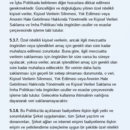
ve İşbu Politikada belirlenen diğer hususlara dikkat edilmesi
gerekmektedir. Güncelliğini ve doğruluğunu yitiren özel nitelikli
kişisel veriler, Kişisel Verilerin Silinmesi, Yok Edilmesi veya
Anonim Hale Getirilmesi Hakkında Yönetmelik ve Kişisel Verileri
Saklama ve İmha Politikası’nda öngörülen usuller ve esaslar
çerçevesinde işleme tabi tutulur.
5.3.7.
Özel nitelikli kişisel verilerin, ancak ilgili mevzuatta
öngörülen veya işlendikleri amaç için gerekli olan süre kadar
muhafaza edilmesi zorunludur. Buna göre, ilgili mevzuatta
verilerin saklanması için öngörülen bir süre varsa bu süreye
uyulacak; yoksa veriler, ancak işlendikleri amaç için gerekli olan
süre kadar muhafaza edilecektir. Bir verinin daha fazla
saklanması için geçerli bir sebep olmaması durumunda, o veri,
Kişisel Verilerin Silinmesi, Yok Edilmesi veya Anonim Hale
Getirilmesi Hakkında Yönetmelik ve Kişisel Verileri Saklama ve
İmha Politikası’nda öngörülen usuller ve esaslar çerçevesinde
işleme tabi tutulur. Gelecekte kullanma ihtimalinin varlığına
dayanarak veri saklanamayacaktır.
5.3.8.
Bu Politika’da açıklanan faaliyetlere ilişkin ilgili yetki ve
sorumluluklar Şirket uygulamaları, tüm Şirket yazılım ve
donanımları, Şirket ağları ve internet erişimi faaliyetlerine ilişkin
erişim ve yetkilendirme süreçlerine uygun bir şekilde özel nitelikli