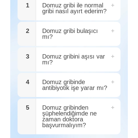
1
Domuz gribi ile normal
gribi nasıl ayırt ederim?
2
Domuz gribi bulaşıcı
mı?
3
Domuz gribini aşısı var
mı?
4
Domuz gribinde
antibiyotik işe yarar mı?
5
Domuz gribinden
şüphelendiğimde ne
zaman doktora
başvurmalıyım?