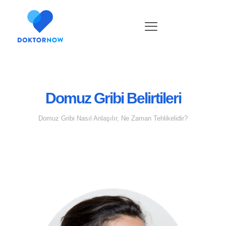
Domuz Gribi Belirtileri
Domuz Gribi Nasıl Anlaşılır, Ne Zaman Tehlikelidir?