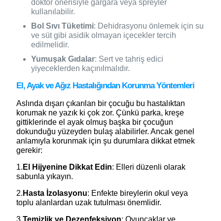
doktor önerisiyle gargara veya spreyler
kullanılabilir.
Bol Sıvı Tüketimi
: Dehidrasyonu önlemek için su
ve süt gibi asidik olmayan içecekler tercih
edilmelidir.
Yumuşak Gıdalar
: Sert ve tahriş edici
yiyeceklerden kaçınılmalıdır.
El, Ayak ve Ağız Hastalığından Korunma Yöntemleri
Aslında dışarı çıkarılan bir çocuğu bu hastalıktan
korumak ne yazık ki çok zor. Çünkü parka, kreşe
gittiklerinde el ayak olmuş başka bir çocuğun
dokunduğu yüzeyden bulaş alabilirler. Ancak genel
anlamıyla korunmak için şu durumlara dikkat etmek
gerekir:
1.
El Hijyenine Dikkat Edin
: Elleri düzenli olarak
sabunla yıkayın.
2.
Hasta İzolasyonu
: Enfekte bireylerin okul veya
toplu alanlardan uzak tutulması önemlidir.
3.
Temizlik ve Dezenfeksiyon
: Oyuncaklar ve