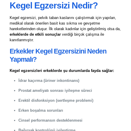
Kegel Egzersizi Nedir?
Kegel egzersizi, pelvik taban kaslarını çalıştırmak için yapılan,
medikal olarak önerilen basit kas sıkma ve gevşetme
hareketlerinden oluşur. İlk olarak kadınlar için geliştirilmiş olsa da,
erkeklerde de etkili sonuçlar
verdiği birçok çalışma ile
kanıtlanmıştır.
Erkekler Kegel Egzersizini Neden
Yapmalı?
Kegel egzersizleri erkeklerde şu durumlarda fayda sağlar:
İdrar kaçırma (üriner inkontinans)
Prostat ameliyatı sonrası iyileşme süreci
Erektil disfonksiyon (sertleşme problemi)
Erken boşalma sorunları
Cinsel performansın desteklenmesi
Bağırsak kontrolünü iyileştirme