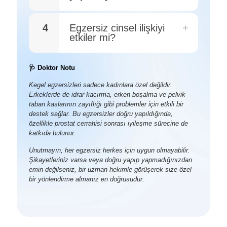
4
Egzersiz cinsel ilişkiyi
etkiler mi?
🩺
Doktor Notu
Kegel egzersizleri sadece kadınlara özel değildir.
Erkeklerde de idrar kaçırma, erken boşalma ve pelvik
taban kaslarının zayıflığı gibi problemler için etkili bir
destek sağlar. Bu egzersizler doğru yapıldığında,
özellikle prostat cerrahisi sonrası iyileşme sürecine de
katkıda bulunur.
Unutmayın, her egzersiz herkes için uygun olmayabilir.
Şikayetleriniz varsa veya doğru yapıp yapmadığınızdan
emin değilseniz, bir uzman hekimle görüşerek size özel
bir yönlendirme almanız en doğrusudur.