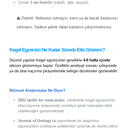
Günde
3 set önerilir
(sabah, öğle, akşam).
⚠️ Önemli: Nefesinizi tutmayın, karın ya da bacak kaslarınızı
sıkmayın. Sadece pelvik taban kaslarını çalıştırmalısınız.
Kegel Egzersizi Ne Kadar Sürede Etki Gösterir?
Düzenli yapılan Kegel egzersizleri genellikle
4-8 hafta içinde
etkisini göstermeye başlar. Özellikle ameliyat sonrası iyileşmede
ya da idrar kaçırma şikayetlerinde belirgin düzelmeler gözlenebilir.
Bilimsel Araştırmalar Ne Diyor?
2021 tarihli bir meta-analiz
, erkeklerde kegel egzersizinin
idrar kaçırma tedavisinde cerrahiye gerek kalmadan etkili
olabileceğini göstermektedir.
Journal of Urology
’de yayımlanan bir araştırma,
egzersizlerin sertleşme problemleri üzerinde de olumlu etkisi