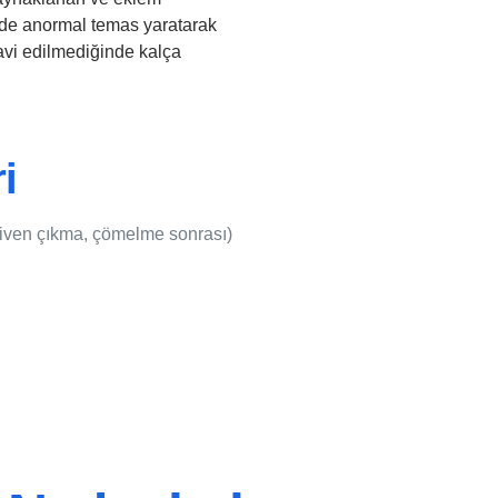
mde anormal temas yaratarak
avi edilmediğinde kalça
i
diven çıkma, çömelme sonrası)