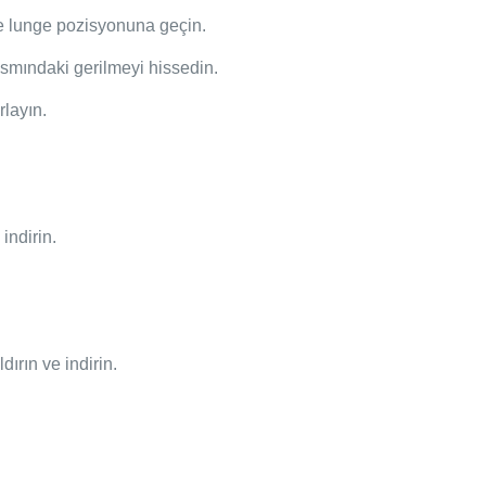
de lunge pozisyonuna geçin.
ısmındaki gerilmeyi hissedin.
rlayın.
indirin.
ırın ve indirin.