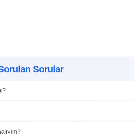
Sorulan Sorular
mi?
malıyım?