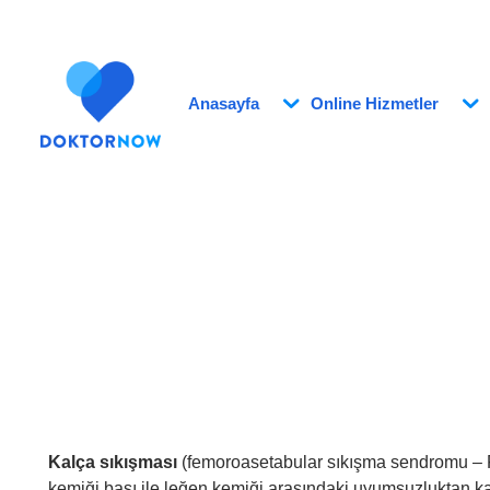
Anasayfa
Online Hizmetler
Kalça sıkışması
(femoroasetabular sıkışma sendromu – F
kemiği başı ile leğen kemiği arasındaki uyumsuzluktan 