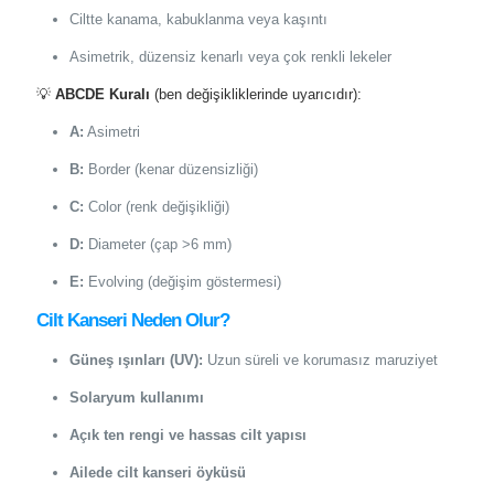
Ciltte kanama, kabuklanma veya kaşıntı
Asimetrik, düzensiz kenarlı veya çok renkli lekeler
💡
ABCDE Kuralı
(ben değişikliklerinde uyarıcıdır):
A:
Asimetri
B:
Border (kenar düzensizliği)
C:
Color (renk değişikliği)
D:
Diameter (çap >6 mm)
E:
Evolving (değişim göstermesi)
Cilt Kanseri Neden Olur?
Güneş ışınları (UV):
Uzun süreli ve korumasız maruziyet
Solaryum kullanımı
Açık ten rengi ve hassas cilt yapısı
Ailede cilt kanseri öyküsü