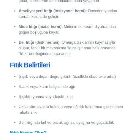
çıkar, bebeklerde ve kadınlarda daha yaygındır.
Ameliyat yeri fıtığı (insizyonel herni):
Önceden yapılan
cerrahi kesilerde gelişir.
Mide fıtığı (hiatal herni):
Midenin bir kısmı diyaframdan
göğüs boşluğuna kayar.
Bel fıtığı (disk hernisi):
Omurga disklerinin kaymasıyla
oluşur, farklı bir mekanizma ile gelişir ama halk arasında
“fıtık” denildiğinde sıkça anılır.
Fıtık Belirtileri
Şişlik veya dışarı doğru çıkıntı (özellikle öksürükle artar)
Kasık veya karın bölgesinde ağrı
Şişlikte yanma veya baskı hissi
Uzun süre ayakta kalınca veya ağırlık kaldırınca şiddetlenen
rahatsızlık
Bel fıtığında bel ve bacak ağrısı, uyuşma ve güçsüzlük
Fıtık Neden Olur?