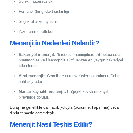
Sürekli huzursuzluk
Fontanel (bıngıldak) şişkinliği
Soğuk eller ve ayaklar
Zayıf emme refleksi
Menenjitin Nedenleri Nelerdir?
Bakteriyel menenjit:
Neisseria meningitidis, Streptococcus
pneumoniae ve Haemophilus influenzae en yaygın bakteriyel
etkenlerdir.
Viral menenjit:
Genellikle enterovirüsler sorumludur. Daha
hafif seyreder.
Mantar kaynaklı menenjit:
Bağışıklık sistemi zayıf
bireylerde görülür.
Bulaşma genellikle damlacık yoluyla (öksürme, hapşırma) veya
direkt temasla gerçekleşir.
Menenjit Nasıl Teşhis Edilir?