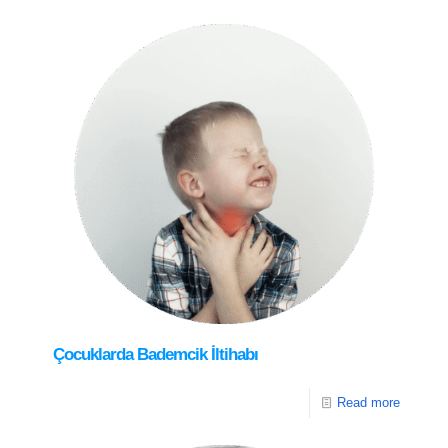
Çocuklarda Bademcik İltihabı
Read more